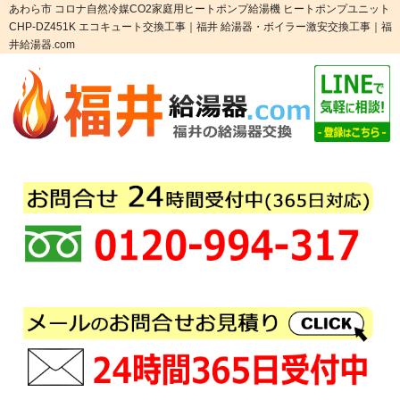
あわら市 コロナ自然冷媒CO2家庭用ヒートポンプ給湯機 ヒートポンプユニット
CHP-DZ451K エコキュート交換工事｜福井 給湯器・ボイラー激安交換工事｜福
井給湯器.com