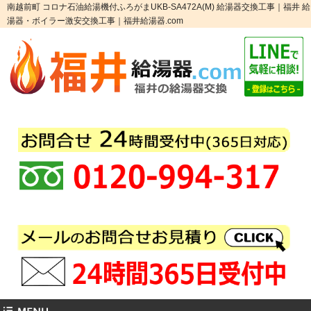
南越前町 コロナ石油給湯機付ふろがまUKB-SA472A(M) 給湯器交換工事｜福井 給
湯器・ボイラー激安交換工事｜福井給湯器.com