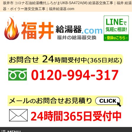
坂井市 コロナ石油給湯機付ふろがまUKB-SA472A(M) 給湯器交換工事｜福井 給湯
器・ボイラー激安交換工事｜福井給湯器.com