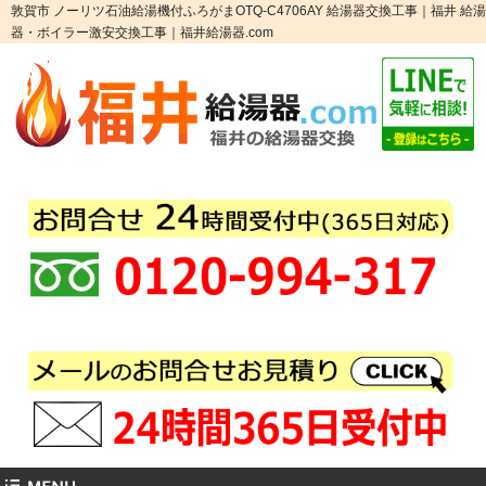
敦賀市 ノーリツ石油給湯機付ふろがまOTQ-C4706AY 給湯器交換工事｜福井 給湯
器・ボイラー激安交換工事｜福井給湯器.com