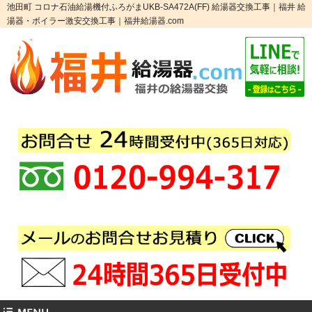
池田町 コロナ石油給湯機付ふろがまUKB-SA472A(FF) 給湯器交換工事｜福井 給
湯器・ボイラー激安交換工事｜福井給湯器.com