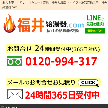
あわら市 コロナエコキュート交換｜福井 給湯器・ボイラー激安交換工事｜福井
給湯器.com