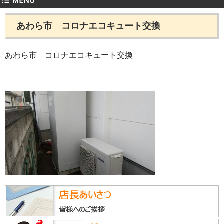
あわら市 コロナエコキュート交換
あわら市 コロナエコキュート交換