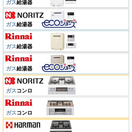
ガス
給湯器
ガス
給湯器
ガス
給湯器
ガス
給湯器
ガス
コンロ
ガス
コンロ