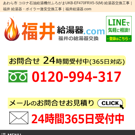
あわら市 コロナ石油給湯機付ふろがまUKB-EF470FRX5-S(M) 給湯器交換工事｜
福井 給湯器・ボイラー激安交換工事｜福井給湯器.com