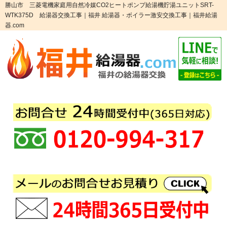
勝山市 三菱電機家庭用自然冷媒CO2ヒートポンプ給湯機貯湯ユニットSRT-
WTK375D 給湯器交換工事｜福井 給湯器・ボイラー激安交換工事｜福井給湯
器.com