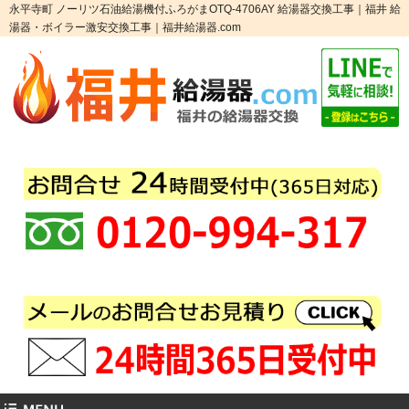
永平寺町 ノーリツ石油給湯機付ふろがまOTQ-4706AY 給湯器交換工事｜福井 給
湯器・ボイラー激安交換工事｜福井給湯器.com