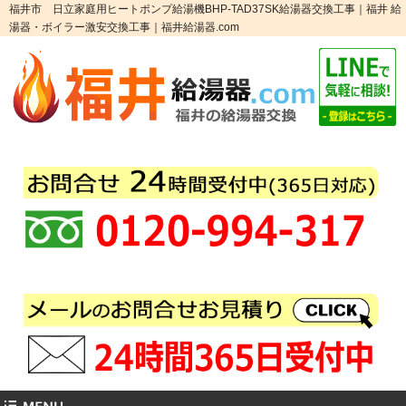
福井市 日立家庭用ヒートポンプ給湯機BHP-TAD37SK給湯器交換工事｜福井 給
湯器・ボイラー激安交換工事｜福井給湯器.com