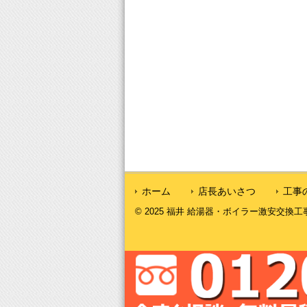
ホーム
店長あいさつ
工事
© 2025 福井 給湯器・ボイラー激安交換工事｜福井給