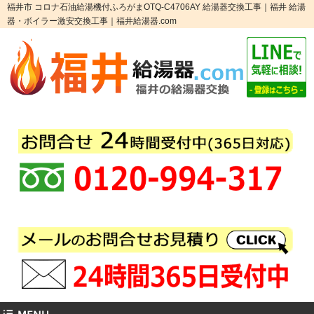
福井市 コロナ石油給湯機付ふろがまOTQ-C4706AY 給湯器交換工事｜福井 給湯
器・ボイラー激安交換工事｜福井給湯器.com