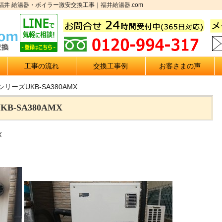
X｜福井 給湯器・ボイラー激安交換工事｜福井給湯器.com
工事の流れ
交換工事例
お客さまの声
リーズUKB-SA380AMX
-SA380AMX
X