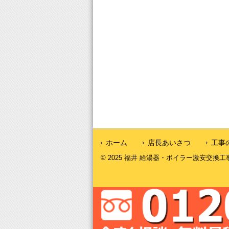
ホーム
店長あいさつ
工事
© 2025 福井 給湯器・ボイラー激安交換工事｜福井給