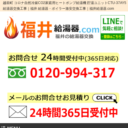
越前町 コロナ自然冷媒CO2家庭用ヒートポンプ給湯機 貯湯ユニットCTU-37AY5
給湯器交換工事｜福井 給湯器・ボイラー激安交換工事｜福井給湯器.com