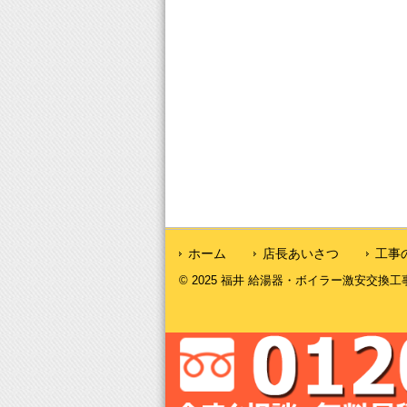
ホーム
店長あいさつ
工事
© 2025 福井 給湯器・ボイラー激安交換工事｜福井給