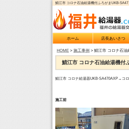
鯖江市 コロナ石油給湯機付ふろがまUKB-SA4
ホーム
店長あいさつ
HOME
>
施工事例
>
鯖江市 コロナ石油給
鯖江市 コロナ石油給湯機付ふろ
鯖江市 コロナ給湯器UKB-SA470AXP→コ
施工前