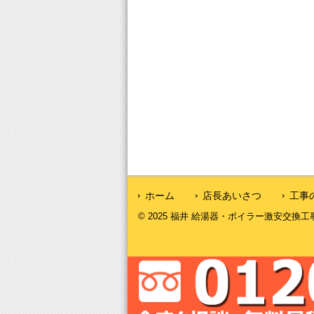
ホーム
店長あいさつ
工事
© 2025 福井 給湯器・ボイラー激安交換工事｜福井給