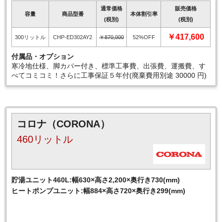
通常価格
販売価格
容量
商品型番
本体割引率
(税別)
(税別)
￥417,600
300リットル
CHP-ED302AY2
￥870,000
52%OFF
付属品・オプション
寒冷地仕様、脚カバー付き、標準工事費、出張費、運搬費、す
べてコミコミ！さらに工事保証５年付(廃棄費用別途 30000 円)
コロナ（CORONA）
460リットル
貯湯ユニット460L:幅630×高さ2,200×奥行き730(mm)
ヒートポンプユニット:幅884×高さ720×奥行き299(mm)