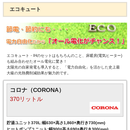
エコキュート
エコキュート・IHのセットはもちろんのこと、床暖房(電気ヒーター)
も組み合わせたオール電化に驚き！
太陽光の自家発電も導入すると、「電力自由化」を活かした史上最
大級の光熱費削減効果が魅力的です。
コロナ（CORONA）
370リットル
貯湯ユニット370L:幅630×高さ1,860×奥行き730(mm)
ヒートポンプユニット:幅900×高さ690×奥行き300(mm)