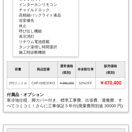
インターホンリモコン
チャイルドロック
高精細バックライト液晶
浴室優先
休止
呼び出し機能
表示消灯
リチウム電池搭載
タンク湯増し時間選択
施工時診断機能
通常価格
販売価格
容量
商品型番
本体割引率
(税別)
(税別)
￥470,400
370リットル
CHP-HXE37AY2
￥980,000
52%OFF
付属品・オプション
寒冷地仕様、脚カバー付き、標準工事費、出張費、運搬費、す
べてコミコミ！さらに工事保証５年付(廃棄費用別途 30000 円)