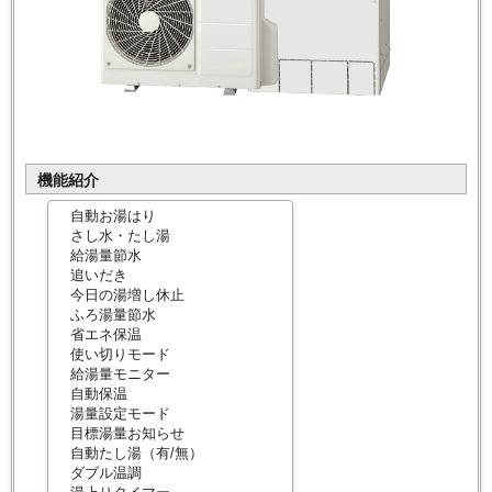
機能紹介
自動お湯はり
さし水・たし湯
給湯量節水
追いだき
今日の湯増し休止
ふろ湯量節水
省エネ保温
使い切りモード
給湯量モニター
自動保温
湯量設定モード
目標湯量お知らせ
自動たし湯（有/無）
ダブル温調