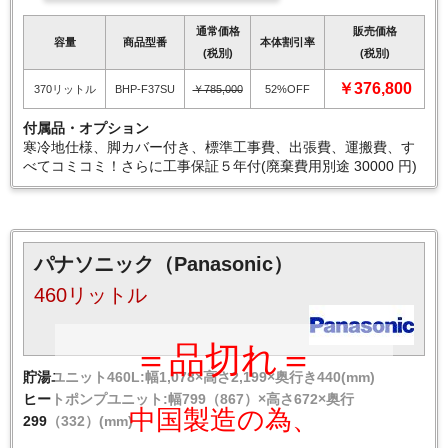
通常価格
販売価格
容量
商品型番
本体割引率
(税別)
(税別)
￥376,800
370リットル
BHP-F37SU
￥785,000
52%OFF
付属品・オプション
寒冷地仕様、脚カバー付き、標準工事費、出張費、運搬費、す
べてコミコミ！さらに工事保証５年付(廃棄費用別途 30000 円)
パナソニック（Panasonic）
460リットル
＝品切れ＝
貯湯ユニット460L:幅1,078×高さ2,199×奥行き440(mm)
ヒートポンプユニット:幅799（867）×高さ672×奥行
中国製造の為、
299（332）(mm)