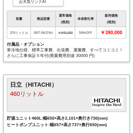
お天気リンクAI
通常価格
販売価格
容量
商品型番
本体割引率
(税別)
(税別)
￥390,000
370リットル
SRT-SK374U
￥945,000
59%OFF
付属品・オプション
寒冷地仕様、標準工事費、出張費、運搬費、すべてコミコミ！
さらに工事保証５年付(廃棄費用別途 30000 円)
日立（HITACHI）
460リットル
貯湯ユニット460L:幅650×高さ2,101×奥行き730(mm)
ヒートポンプユニット:幅657×高さ737×奥行650(mm)