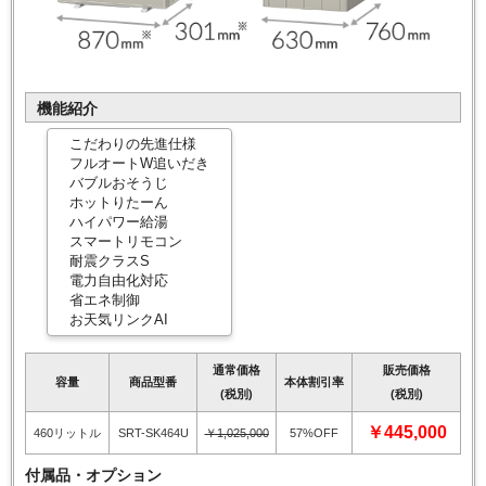
機能紹介
こだわりの先進仕様
フルオートW追いだき
バブルおそうじ
ホットりたーん
ハイパワー給湯
スマートリモコン
耐震クラスS
電力自由化対応
省エネ制御
お天気リンクAI
通常価格
販売価格
容量
商品型番
本体割引率
(税別)
(税別)
￥445,000
460リットル
SRT-SK464U
￥1,025,000
57%OFF
付属品・オプション