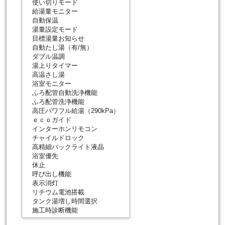
使い切りモード
給湯量モニター
自動保温
湯量設定モード
目標湯量お知らせ
自動たし湯（有/無）
ダブル温調
湯上りタイマー
高温さし湯
浴室モニター
ふろ配管自動洗浄機能
ふろ配管洗浄機能
高圧パワフル給湯（290kPa）
ｅｃｏガイド
インターホンリモコン
チャイルドロック
高精細バックライト液晶
浴室優先
休止
呼び出し機能
表示消灯
リチウム電池搭載
タンク湯増し時間選択
施工時診断機能