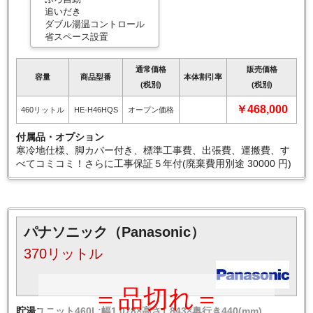
追いだき
ダブル湯温コントロール
省スペース設置
通常価格
販売価格
容量
商品型番
本体割引率
(税別)
(税別)
￥468,000
460リットル
HE-H46HQS
オープン価格
付属品・オプション
寒冷地仕様、脚カバー付き、標準工事費、出張費、運搬費、す
べてコミコミ！さらに工事保証５年付(廃棄費用別途 30000 円)
パナソニック（Panasonic）
370リットル
＝品切れ＝
貯湯ユニット460L:幅1,078×高さ1,843×奥行き440(mm)