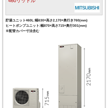
460リットル
貯湯ユニット460L:幅630×高さ2,170×奥行き760(mm)
ヒートポンプユニット:幅870×高さ715×奥行301(mm)
※配管カバー寸法含む