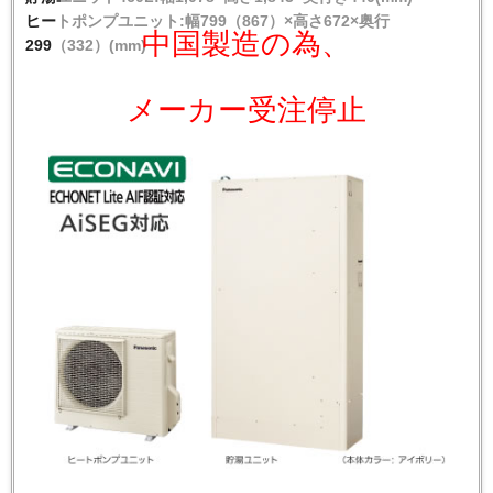
ヒートポンプユニット:幅799（867）×高さ672×奥行
中国製造の為、
299（332）(mm)
メーカー受注停止