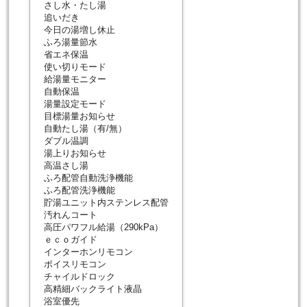
さし水・たし湯
追いだき
今日の湯増し休止
ふろ湯量節水
省エネ保温
使い切りモード
給湯量モニター
自動保温
湯量設定モード
目標湯量お知らせ
自動たし湯（有/無）
ダブル温調
湯上りお知らせ
高温さし湯
ふろ配管自動洗浄機能
ふろ配管洗浄機能
貯湯ユニット内ステンレス配管
汚れんコート
高圧パワフル給湯（290kPa）
ｅｃｏガイド
インターホンリモコン
ボイスリモコン
チャイルドロック
高精細バックライト液晶
浴室優先