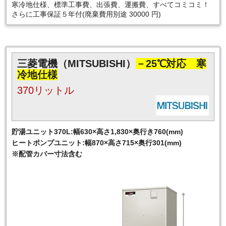
寒冷地仕様、標準工事費、出張費、運搬費、すべてコミコミ！
さらに工事保証５年付(廃棄費用別途 30000 円)
三菱電機（MITSUBISHI）
－25℃対応 寒
冷地仕様
370リットル
貯湯ユニット370L:幅630×高さ1,830×奥行き760(mm)
ヒートポンプユニット:幅870×高さ715×奥行301(mm)
※配管カバー寸法含む