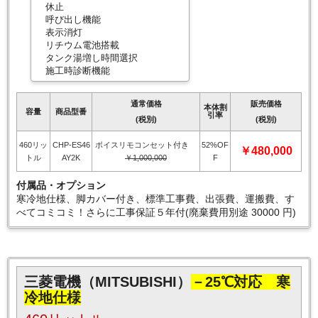
休止
呼び出し機能
表示消灯
リチウム電池搭載
タンク湯増し時間選択
施工時診断機能
通常価格
販売価格
本体割
容量
商品型番
引率
(税別)
(税別)
460リッ
CHP-ES46
ボイスリモコンセット付き
52%OF
￥480,000
トル
AY2K
￥1,000,000
F
付属品・オプション
寒冷地仕様、脚カバー付き、標準工事費、出張費、運搬費、す
べてコミコミ！さらに工事保証５年付(廃棄費用別途 30000 円)
三菱電機（MITSUBISHI）
－25℃対応 寒
冷地仕様