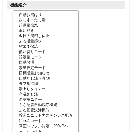
機能紹介
自動お湯はり
さし水・たし湯
給湯量節水
追いだき
今日の湯増し休止
ふろ湯量節水
省エネ保温
使い切りモード
給湯量モニター
自動保温
湯量設定モード
目標湯量お知らせ
自動たし湯（有/無）
ダブル温調
湯上りタイマー
高温さし湯
浴室モニター
ふろ配管自動洗浄機能
ふろ配管洗浄機能
貯湯ユニット内ステンレス配管
汚れんコート
高圧パワフル給湯（290kPa）
ｅｃｏガイド