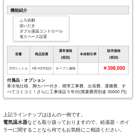
機能紹介
ふろ自動
追いだき
ダブル湯温コントロール
省スペース設置
通常価格
販売価格
容量
商品型番
本体割引率
(税別)
(税別)
￥398,000
370リットル
HE-H37HQS
オープン価格
付属品・オプション
寒冷地仕様、脚カバー付き、標準工事費、出張費、運搬費、す
べてコミコミ！さらに工事保証５年付(廃棄費用別途 30000 円)
上記ラインナップはほんの一例です。
電気温水器
なども取り扱っておりますので、給湯器・ボイ
ラーに関することなら何でもお気軽にご相談ください。