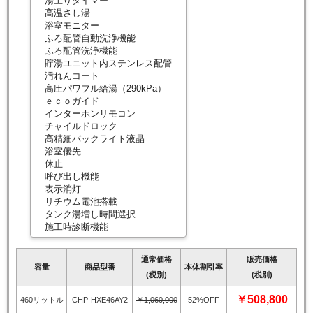
湯上りタイマー
高温さし湯
浴室モニター
ふろ配管自動洗浄機能
ふろ配管洗浄機能
貯湯ユニット内ステンレス配管
汚れんコート
高圧パワフル給湯（290kPa）
ｅｃｏガイド
インターホンリモコン
チャイルドロック
高精細バックライト液晶
浴室優先
休止
呼び出し機能
表示消灯
リチウム電池搭載
タンク湯増し時間選択
施工時診断機能
通常価格
販売価格
容量
商品型番
本体割引率
(税別)
(税別)
￥508,800
460リットル
CHP-HXE46AY2
￥1,060,000
52%OFF