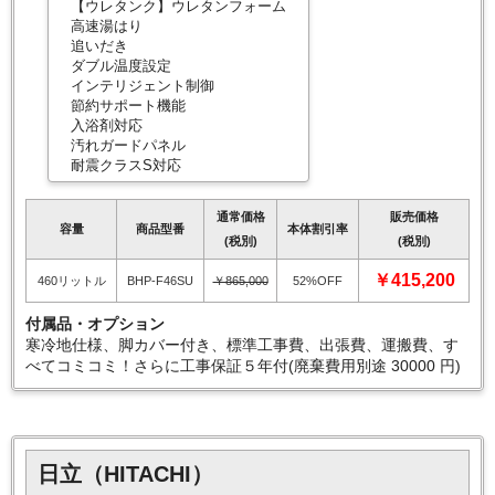
【ウレタンク】ウレタンフォーム
高速湯はり
追いだき
ダブル温度設定
インテリジェント制御
節約サポート機能
入浴剤対応
汚れガードパネル
耐震クラスS対応
通常価格
販売価格
容量
商品型番
本体割引率
(税別)
(税別)
￥415,200
460リットル
BHP-F46SU
￥865,000
52%OFF
付属品・オプション
寒冷地仕様、脚カバー付き、標準工事費、出張費、運搬費、す
べてコミコミ！さらに工事保証５年付(廃棄費用別途 30000 円)
日立（HITACHI）