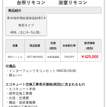
商品紹介
寒冷地年間給湯保温効率2.8
角型タイプ
460L（主に4～5人用）
定価
販売価格
容量
商品型番
本体割引率
(税別)
(税別)
￥425,000
460リットル
SRT-WK465D
￥973,500
73%OFF
付属品
・インターフォンリモコンセット RMCB-D5SE
・脚カバー
エコキュート交換工事表示価格(税別)に含まれるもの
・エコキュート本体
・標準交換工事費
・出張・交通費
・機器・資材運搬費
・5年間の工事保証付