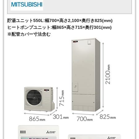
貯湯ユニット550L:幅700×高さ2,100×奥行き825(mm)
ヒートポンプユニット:幅865×高さ715×奥行301(mm)
※配管カバー寸法含む