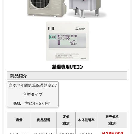
商品紹介
寒冷地年間給湯保温効率2.7
角型タイプ
460L（主に4～5人用）
定価
販売価格
容量
商品型番
本体割引率
(税別)
(税別)
￥385,000