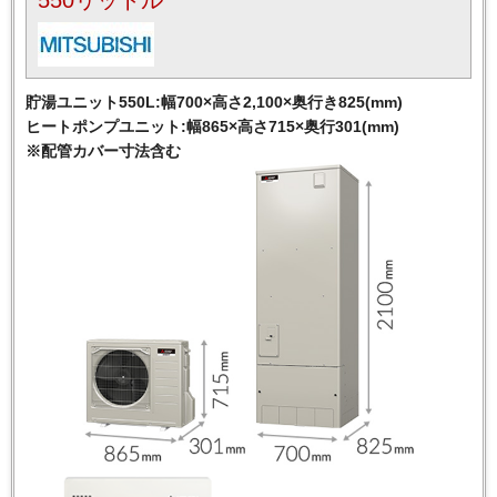
550リットル
貯湯ユニット550L:幅700×高さ2,100×奥行き825(mm)
ヒートポンプユニット:幅865×高さ715×奥行301(mm)
※配管カバー寸法含む