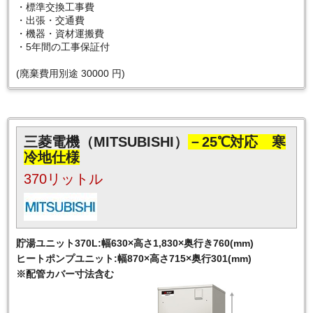
・標準交換工事費
・出張・交通費
・機器・資材運搬費
・5年間の工事保証付
(廃棄費用別途 30000 円)
三菱電機（MITSUBISHI）
－25℃対応 寒
冷地仕様
370リットル
貯湯ユニット370L:幅630×高さ1,830×奥行き760(mm)
ヒートポンプユニット:幅870×高さ715×奥行301(mm)
※配管カバー寸法含む