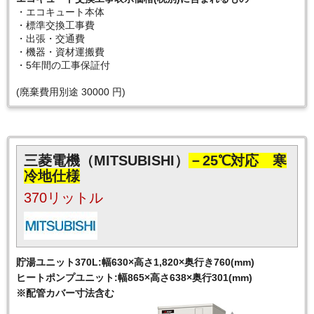
・エコキュート本体
・標準交換工事費
・出張・交通費
・機器・資材運搬費
・5年間の工事保証付
(廃棄費用別途 30000 円)
三菱電機（MITSUBISHI）
－25℃対応 寒
冷地仕様
370リットル
貯湯ユニット370L:幅630×高さ1,820×奥行き760(mm)
ヒートポンプユニット:幅865×高さ638×奥行301(mm)
※配管カバー寸法含む