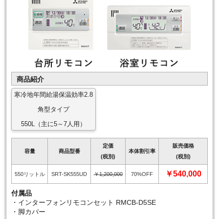
商品紹介
寒冷地年間給湯保温効率2.8
角型タイプ
550L（主に5～7人用）
定価
販売価格
容量
商品型番
本体割引率
(税別)
(税別)
￥540,000
550リットル
SRT-SK555UD
￥1,200,000
70%OFF
付属品
・インターフォンリモコンセット RMCB-D5SE
・脚カバー