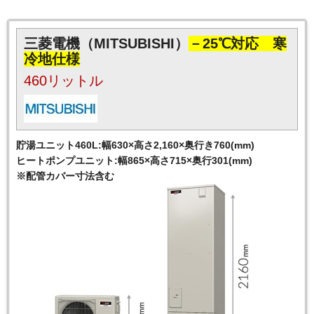
三菱電機（MITSUBISHI）
－25℃対応 寒
冷地仕様
460リットル
貯湯ユニット460L:幅630×高さ2,160×奥行き760(mm)
ヒートポンプユニット:幅865×高さ715×奥行301(mm)
※配管カバー寸法含む