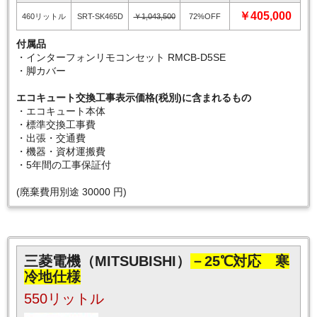
￥405,000
460リットル
SRT-SK465D
￥1,043,500
72%OFF
付属品
・インターフォンリモコンセット RMCB-D5SE
・脚カバー
エコキュート交換工事表示価格(税別)に含まれるもの
・エコキュート本体
・標準交換工事費
・出張・交通費
・機器・資材運搬費
・5年間の工事保証付
(廃棄費用別途 30000 円)
三菱電機（MITSUBISHI）
－25℃対応 寒
冷地仕様
550リットル