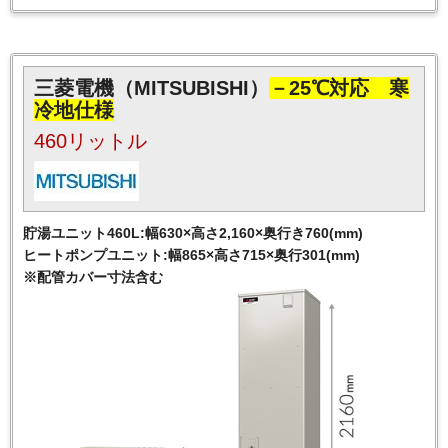
三菱電機（MITSUBISHI）
－25℃対応 寒
冷地仕様
460リットル
貯湯ユニット460L:幅630×高さ2,160×奥行き760(mm)
ヒートポンプユニット:幅865×高さ715×奥行301(mm)
※配管カバー寸法含む