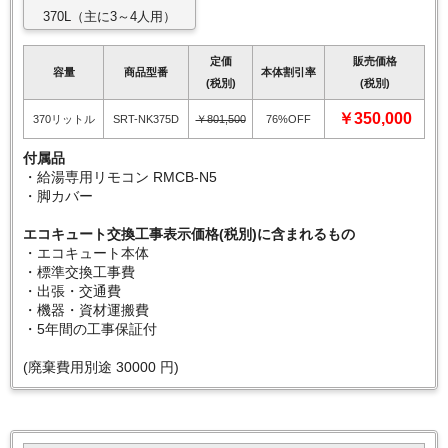
370L（主に3～4人用）
定価
販売価格
容量
商品型番
本体割引率
(税別)
(税別)
￥350,000
370リットル
SRT-NK375D
￥801,500
76%OFF
付属品
・給湯専用リモコン RMCB-N5
・脚カバー
エコキュート交換工事表示価格(税別)に含まれるもの
・エコキュート本体
・標準交換工事費
・出張・交通費
・機器・資材運搬費
・5年間の工事保証付
(廃棄費用別途 30000 円)