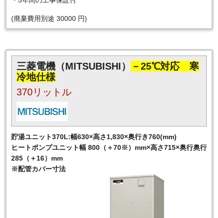
(廃棄費用別途 30000 円)
三菱電機（MITSUBISHI）
－25℃対応 寒
冷地仕様
370リットル
貯湯ユニット370L:幅630×高さ1,830×奥行き760(mm)
ヒートポンプユニット幅 800（＋70※）mm×高さ715×奥行奥行
285（＋16）mm
※配管カバー寸法