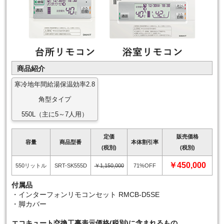
商品紹介
寒冷地年間給湯保温効率2.8
角型タイプ
550L（主に5～7人用）
定価
販売価格
容量
商品型番
本体割引率
(税別)
(税別)
￥450,000
550リットル
SRT-SK555D
￥1,150,000
71%OFF
付属品
・インターフォンリモコンセット RMCB-D5SE
・脚カバー
エコキュート交換工事表示価格(税別)に含まれるもの