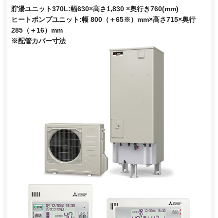
貯湯ユニット370L:幅630×高さ1,830 ×奥行き760(mm)
ヒートポンプユニット:幅 800（＋65※）mm×高さ715×奥行
285（＋16）mm
※配管カバー寸法