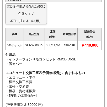
寒冷地年間給湯保温効率3.0
角型タイプ
370L（主に3～4人用）
定価
販売価格
容量
商品型番
本体割引率
(税別)
(税別)
￥440,000
370リットル
SRT-SK375UD
￥1,013,500
75%OFF
付属品
・インターフォンリモコンセット RMCB-D5SE
・脚カバー
エコキュート交換工事表示価格(税別)に含まれるもの
・エコキュート本体
・標準交換工事費
・出張・交通費
・機器・資材運搬費
・5年間の工事保証付
(廃棄費用別途 30000 円)