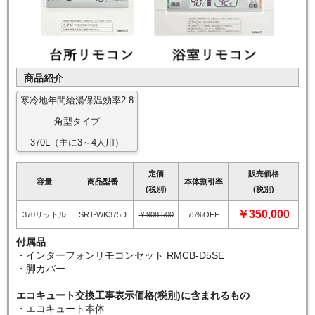
商品紹介
寒冷地年間給湯保温効率2.8
角型タイプ
370L（主に3～4人用）
定価
販売価格
容量
商品型番
本体割引率
(税別)
(税別)
￥350,000
370リットル
SRT-WK375D
￥908,500
75%OFF
付属品
・インターフォンリモコンセット RMCB-D5SE
・脚カバー
エコキュート交換工事表示価格(税別)に含まれるもの
・エコキュート本体