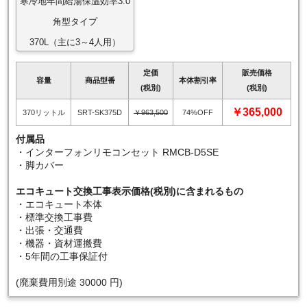
寒冷地年間給湯保温効率3.0
角型タイプ
370L（主に3～4人用）
定価
販売価格
容量
商品型番
本体割引率
(税別)
(税別)
￥365,000
370リットル
SRT-SK375D
￥963,500
74%OFF
付属品
・インターフォンリモコンセット RMCB-D5SE
・脚カバー
エコキュート交換工事表示価格(税別)に含まれるもの
・エコキュート本体
・標準交換工事費
・出張・交通費
・機器・資材運搬費
・5年間の工事保証付
(廃棄費用別途 30000 円)