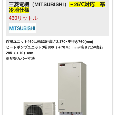
三菱電機（MITSUBISHI）
－25℃対応 寒
冷地仕様
460リットル
貯湯ユニット460L:幅630×高さ2,170×奥行き760(mm)
ヒートポンプユニット:幅 800（＋70※）mm×高さ715×奥行
285（＋16）mm
※配管カバー寸法