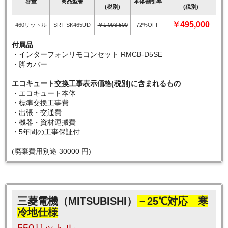
容量
商品型番
本体割引率
(税別)
(税別)
￥495,000
460リットル
SRT-SK465UD
￥1,093,500
72%OFF
付属品
・インターフォンリモコンセット RMCB-D5SE
・脚カバー
エコキュート交換工事表示価格(税別)に含まれるもの
・エコキュート本体
・標準交換工事費
・出張・交通費
・機器・資材運搬費
・5年間の工事保証付
(廃棄費用別途 30000 円)
三菱電機（MITSUBISHI）
－25℃対応 寒
冷地仕様